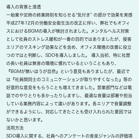
導入の背景と浸透
ー始業や定時の終業時刻を知らせる“気付き” の部分で効果を実感
平成27年12月の労働安全衛生法の改正に伴い、弊社でもオフィ
スにおけるBGMの導入が検討されました。メンタルヘルス対策
として社員のストレス緩和が一番の目的ではありましたが、接客
エリアのマスキング効果などを含め、オフィス環境の改善に役立
つのではと判断し、SDOを導入しました。 導入当初、特に社歴
の長い社員は無音の環境に慣れているということもあり、
『BGMが無いほうが自然』という意見もありましたが、最近で
は『社員間同士のコミュニケーションが取りやすくなった』等の
好意的な意見をもらうことも増えてきました。営業部門などは電
話でのやりとりも多かったりしますし、最適な音量は部署や担当
している業務内容によって違いがあります。各エリアで音量調整
ができるようにし、対応してきたことも受け入れられた要因では
ないかと思います。
活用方法
SDO導入に関する、社員へのアンケートの音楽ジャンルの評価項