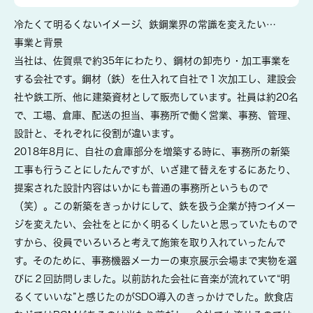
冷たくて明るくないイメージ、鉄鋼業界の常識を変えたい…
事業と背景
当社は、佐賀県で約35年にわたり、鋼材の卸売り・加工事業を
する会社です。鋼材（鉄）を仕入れて自社で１次加工し、建設会
社や鉄工所、他に建築資材として販売しています。社員は約20名
で、工場、倉庫、配送の担当、事務所で働く営業、事務、管理、
設計と、それぞれに役割が違います。
2018年8月に、自社の倉庫部分を増築する時に、事務所の新築
工事も行うことにしたんですが、いざ建て替えをするにあたり、
提案された設計内容はいかにも普通の事務所というもので
（笑）。この新築をきっかけにして、鉄を扱う企業が持つイメー
ジを変えたい、会社をとにかく明るくしたいと思っていたもので
すから、役員でいろいろと考えて施策を取り入れていったんで
す。そのために、事務機器メーカーの東京展示会場まで実物を選
びに２回訪問しました。以前訪れた会社に音楽が流れていて“明
るくていいな”と感じたのがSDO導入のきっかけでした。飲食店