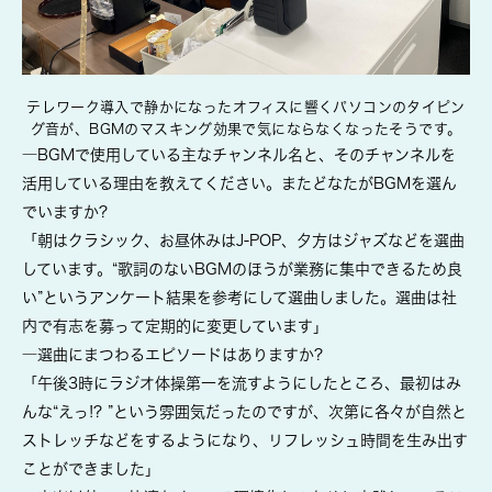
テレワーク導入で静かになったオフィスに響くパソコンのタイピン
グ音が、BGMのマスキング効果で気にならなくなったそうです。
―BGMで使用している主なチャンネル名と、そのチャンネルを
活用している理由を教えてください。またどなたがBGMを選ん
でいますか?
「朝はクラシック、お昼休みはJ-POP、夕方はジャズなどを選曲
しています。“歌詞のないBGMのほうが業務に集中できるため良
い”というアンケート結果を参考にして選曲しました。選曲は社
内で有志を募って定期的に変更しています」
―選曲にまつわるエピソードはありますか?
「午後3時にラジオ体操第一を流すようにしたところ、最初はみ
んな“えっ!? ”という雰囲気だったのですが、次第に各々が自然と
ストレッチなどをするようになり、リフレッシュ時間を生み出す
ことができました」