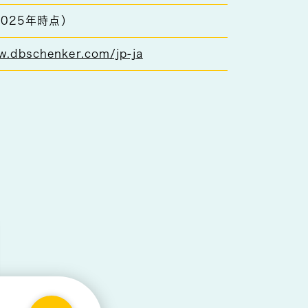
2025年時点）
w.dbschenker.com/jp-ja