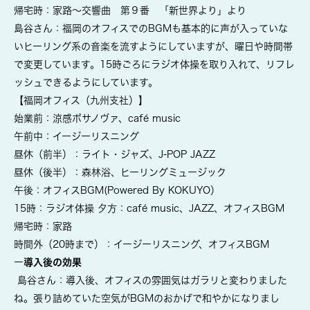
帰宅時：家路～交響曲 第９番 「新世界より」より
島谷さん：福岡のオフィスでのBGMも基本的に声が入っていな
いヒーリング系の音楽を流すようにしていま
すが、曜日や時間帯
で変更しています。
15時ごろにラジオ体操を取り入れて、リフレ
ッシュできるようにしています。
【
福岡オフィス（九州支社）】
始業前：涼感ボサノヴァ、café music
午前中：イージーリスニング
昼休（前半）：ライト・ジャズ、J-POP JAZZ
昼休（後半）：森林浴、ヒーリングミュージック
午後：オフィスBGM(Powered By KOKUYO）
15時：ラジオ体操
夕方：café music、JAZZ、オフィスBGM
帰宅時：家路
時間外（20時まで）：イージーリスニング、オフィスBGM
ー
導入後の効果
島谷さん：導入後、オフィスの雰囲気はガラリと変わりました
ね。張り詰めていた空気がBGMのおかげで和やかになりまし