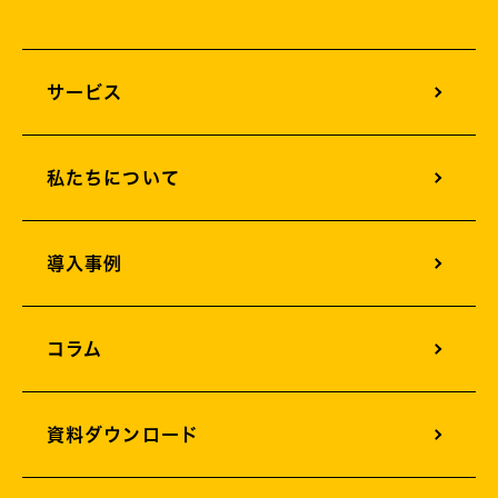
サービス
オフィスサウンドデザイン
私たちについて
オフィスグリーンエネルギー
オフィスサイネージ
導入事例
オフィスカメラソリューション
オフィス構築支援
コラム
AIサービスソリューション
資料ダウンロード