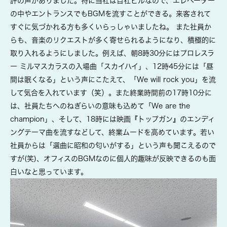
評の声がありました。特に当社は自社ビルなので、エレベーター
の中やエントランスでもBGMを流すことができる。来客されて
すぐに気づかれる方も多くいらっしゃいましたね。 また社員か
らも、音楽のリクエストが多く寄せられるようになり、積極的に
取り入れるようにしました。例えば、朝8時30分にはプロレスラ
ー ミルマスカラスの入場曲「スカイハイ」、12時45分には「昼
間は眠くなる」という声にこたえて、「We will rock you」を流
して気合を入れています（笑）。また終業時間前の17時10分に
は、社員たちへのねぎらいの意味も込めて「We are the
champion」、そして、18時には映画『トップガン』のエンディ
ングテーマ曲を流すなどして、終業ムードを高めています。若い
社員からは「選曲に昭和の匂いがする」という声も聞こえるので
すが(笑)、オフィスのBGMなのに個人的趣味が反映できるのも面
白いなと思っています。